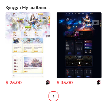
Кундун Му шаблон для Morpheus MuWeb V5.3
$ 25.00
$ 35.00
1